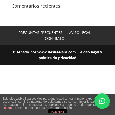
Comentarios recientes
PREGUNTAS FRECUENTES
AVISO LEGAL
CONTRATO
Diseñado por www.desireelara.com
|
Aviso legal y
política de privacidad
Este sitio web utiliza cookies para que usted tenga la mejor experiencia de
usuario. Si continúa navegando está dando su consentimiento para la
aceptación de las mencionadas cookies y la aceptación de nuestra
política de
cookies
, pinche el enlace para mayor información.
ACEPTAR