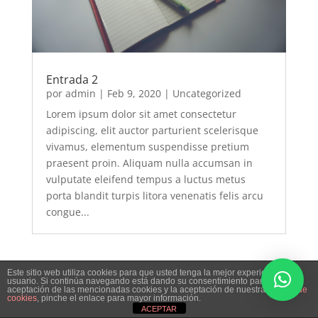
Entrada 2
por
admin
|
Feb 9, 2020
|
Uncategorized
Lorem ipsum dolor sit amet consectetur
adipiscing, elit auctor parturient scelerisque
vivamus, elementum suspendisse pretium
praesent proin. Aliquam nulla accumsan in
vulputate eleifend tempus a luctus metus
porta blandit turpis litora venenatis felis arcu
congue...
Este sitio web utiliza cookies para que usted tenga la mejor experiencia de
usuario. Si continúa navegando está dando su consentimiento para la
aceptación de las mencionadas cookies y la aceptación de nuestra
política de
cookies
, pinche el enlace para mayor información.
ACEPTAR