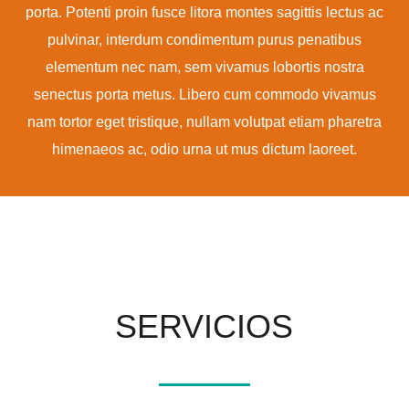
porta. Potenti proin fusce litora montes sagittis lectus ac
pulvinar, interdum condimentum purus penatibus
elementum nec nam, sem vivamus lobortis nostra
senectus porta metus. Libero cum commodo vivamus
nam tortor eget tristique, nullam volutpat etiam pharetra
himenaeos ac, odio urna ut mus dictum laoreet.
SERVICIOS