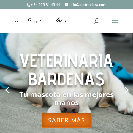
+ 34 655 31 45 44
info@desireelara.com
VETERINARIA
BARDENAS
Tu mascota en las mejores
manos
SABER MÁS